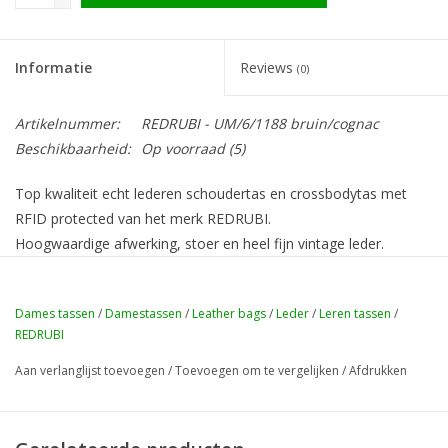
Informatie
Reviews
(0)
Artikelnummer:
REDRUBI - UM/6/1188 bruin/cognac
Beschikbaarheid:
Op voorraad (5)
Top kwaliteit echt lederen schoudertas en crossbodytas met
RFID protected van het merk REDRUBI.
Hoogwaardige afwerking, stoer en heel fijn vintage leder.
Sluitingen:
Ritssluiting
Dames tassen
/
Damestassen
/
Leather bags
/
Leder
/
Leren tassen
/
Vakken:
Ruime binnenzak
REDRUBI
Voering:
Textiel
Hoogte: 3
cm
Aan verlanglijst toevoegen
/
Toevoegen om te vergelijken
/
Afdrukken
Lengte:
21 cm
Breedte:
18 cm
Buitenmateriaal:
Leer