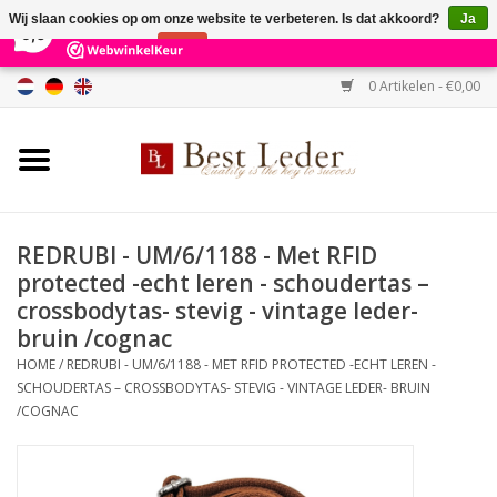
×
231
Reviews
Wij slaan cookies op om onze website te verbeteren. Is dat akkoord?
Ja
9,0
Nee
Meer over cookies »
0 Artikelen - €0,00
Home
Damestassen
Herentassen
REDRUBI - UM/6/1188 - Met RFID
protected -echt leren - schoudertas –
Portemonnees
crossbodytas- stevig - vintage leder-
bruin /cognac
Riemen
HOME
/
REDRUBI - UM/6/1188 - MET RFID PROTECTED -ECHT LEREN -
SCHOUDERTAS – CROSSBODYTAS- STEVIG - VINTAGE LEDER- BRUIN
/COGNAC
Merken
SALE %