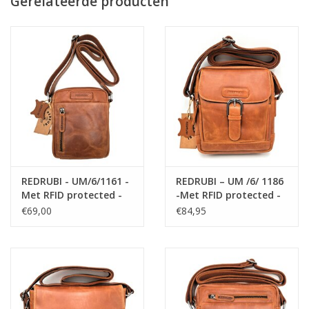
Gerelateerde producten
Tasoptie:
Verstelbare schouderriem
Gratis verzending binnen Nederland!
REDRUBI - UM/6/1161 -
REDRUBI – UM /6/ 1186
Met RFID protected -
-Met RFID protected -
echt leren -
echt leren -
€69,00
€84,95
schoudertas –
schoudertas –
crossbodytas- stevig -
crossbodytas- stevig -
vintage leder- bruin
vintage leder- bruin
/cognac
/cognac