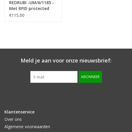
REDRUBI -UM/6/1185 -
Met RFID protected
echt leren -
€115,00
schoudertas –
crossbodytas- stevig -
vintage leder- bruin
/cognac
Meld je aan voor onze nieuwsbrief:
ABONNEER
Klantenservice
Over ons
Algemene voorwaarden