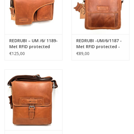
REDRUBI – UM /6/ 1189-
REDRUBI -UM/6/1187 -
Met RFID protected
Met RFID protected -
echt lederen -
echt leren -
€125,00
€89,00
schoudertas –
schoudertas –
crossbodytas- stevig -
crossbodytas- stevig -
chique - uitstraling -
vintage leder- bruin
vintage leder- bruin
/cognac
/cognac