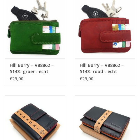
leder- rood
Hill Burry – V88862 –
Hill Burry – V88862 –
5143- groen- echt
5143- rood - echt
lederen - mini –
lederen - mini –
€29,00
€29,00
kaarthouder plus
kaarthouder plus
sleutelhanger -
sleutelhanger -
vintage leder- groen
vintage leder- rood