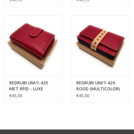
- met RFID - vintage
RFID – bruin / cognac
leder- bruin
REDRUBI UM/1-425
REDRUBI UM/1-424
MET RFID - LUXE
ROOD (MULTICOLOR)
DAMES PORTEMONNEE
LUXE DAMES
€45,00
€45,00
ROOD MULTICOLOUR
PORTEMONNEE MET
RFID