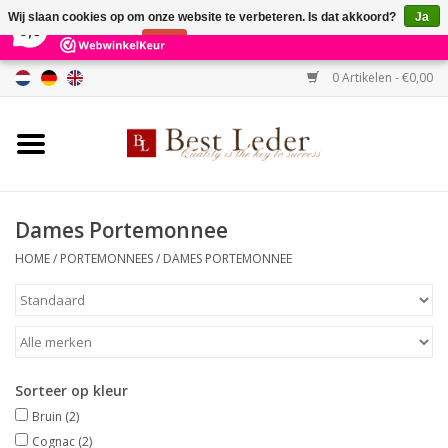
×
231
Reviews
Wij slaan cookies op om onze website te verbeteren. Is dat akkoord?
Ja
9,0
Nee
Meer over cookies »
0 Artikelen - €0,00
Home
Damestassen
Herentassen
Dames Portemonnee
HOME
/
PORTEMONNEES
/
DAMES PORTEMONNEE
Portemonnees
Riemen
Merken
Sorteer op kleur
Bruin
(2)
SALE %
Cognac
(2)