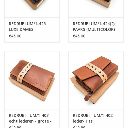
REDRUBI UM/1-425
REDRUBI UM/1-424(2)
LUXE DAMES
PAARS (MULTICOLOR)
PORTEMONNEE PAARS
LUXE DAMES
€45,00
€45,00
MULTICOLOR MET RFID
PORTEMONNEE MET
RFID
REDRUBI - UM/1-403 -
REDRUBI - UM/1-402 -
echt lederen - grote -
leder- rits
dames - portemoenne
portemonnee -met
€49,99
€49,99