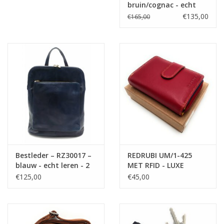
bruin/cognac - echt
leer- cognac
leren - rugzak –
€135,00
€165,00
laptoptas- stevig -
vintage leder met RFID
protected- bruin
/cognac
Bestleder – RZ30017 –
REDRUBI UM/1-425
blauw - echt leren - 2
MET RFID - LUXE
in 1 - schoudertas –
DAMES PORTEMONNEE
€125,00
€45,00
rugzak - stevig - hoge
ROOD MULTICOLOUR
kwaliteit Italiaans
leer- blauw