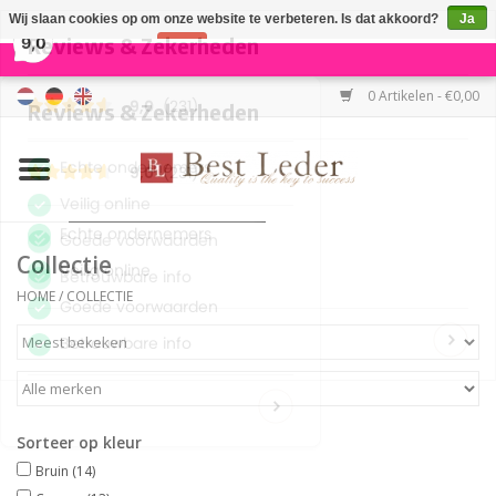
×
231
Reviews
Wij slaan cookies op om onze website te verbeteren. Is dat akkoord?
Ja
9,0
Nee
Meer over cookies »
0 Artikelen - €0,00
Home
Damestassen
Herentassen
Collectie
HOME
/
COLLECTIE
Portemonnees
Riemen
Merken
Sorteer op kleur
Bruin
(14)
SALE %
Cognac
(13)