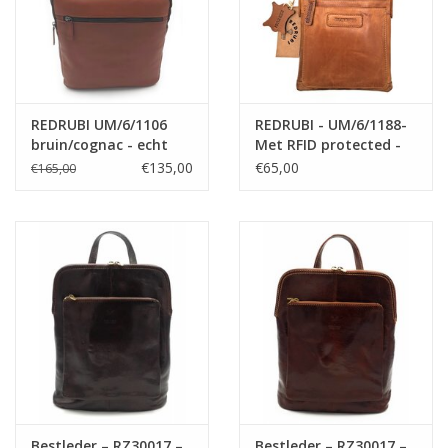
REDRUBI UM/6/1106
REDRUBI - UM/6/1188-
bruin/cognac - echt
Met RFID protected -
leren - rugzak –
echt leren -
€135,00
€65,00
€165,00
laptoptas- stevig -
schoudertas –
vintage leder met RFID
crossbodytas- stevig -
protected- bruin
vintage leder- bruin
/cognac
/cognac
Bestleder – RZ30017 –
Bestleder – RZ30017 –