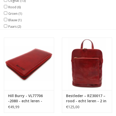
Rood
(6)
Maat informatie
Groen
(1)
Blauw
(1)
Paars
(2)
Hill Burry - VL77706
Bestleder – RZ30017 –
-2080 - echt leren -
rood - echt leren - 2 in
grote - dames - leder-
1 - schoudertas –
€49,99
€125,00
rits portemonnee -
rugzak - stevig - hoge
stevig - chique -
kwaliteit Italiaans