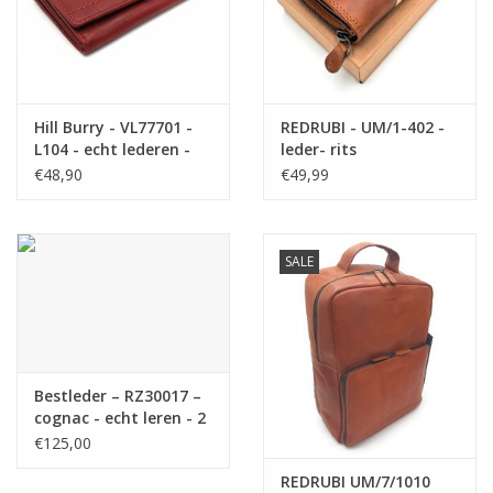
Hill Burry - VL77701 -
REDRUBI - UM/1-402 -
L104 - echt lederen -
leder- rits
dames - portemonnee
portemonnee -met
€48,90
€49,99
- vintage leder- rood
RFID – bruin / cognac
SALE
Bestleder – RZ30017 –
cognac - echt leren - 2
in 1 - schoudertas –
€125,00
rugzak - stevig - hoge
REDRUBI UM/7/1010
kwaliteit Italiaans