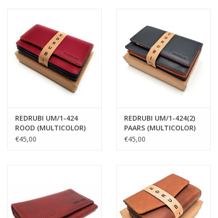
uitstraling - vintage
leer- rood
leder- rood
REDRUBI UM/1-424
REDRUBI UM/1-424(2)
ROOD (MULTICOLOR)
PAARS (MULTICOLOR)
LUXE DAMES
LUXE DAMES
€45,00
€45,00
PORTEMONNEE MET
PORTEMONNEE MET
RFID
RFID