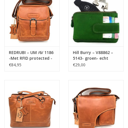
REDRUBI – UM /6/ 1186
Hill Burry – V88862 –
-Met RFID protected -
5143- groen- echt
echt leren -
lederen - mini –
€84,95
€29,00
schoudertas –
kaarthouder plus
crossbodytas- stevig -
sleutelhanger -
vintage leder- bruin
vintage leder- groen
/cognac