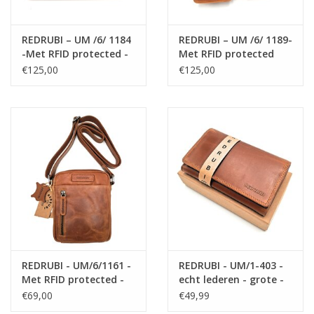
REDRUBI – UM /6/ 1184
REDRUBI – UM /6/ 1189-
-Met RFID protected -
Met RFID protected
echt lederen - dames
echt lederen -
€125,00
€125,00
Rugzak en
schoudertas –
schoudertas - vintage
crossbodytas- stevig -
leder- bruin /cognac
chique - uitstraling -
vintage leder- bruin
/cognac
REDRUBI - UM/6/1161 -
REDRUBI - UM/1-403 -
Met RFID protected -
echt lederen - grote -
echt leren -
dames - portemoenne
€69,00
€49,99
schoudertas –
- met RFID - vintage