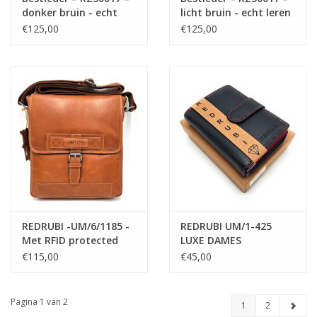
donker bruin - echt
licht bruin - echt leren
leren - 2 in 1 -
- 2 in 1 - schoudertas –
€125,00
€125,00
schoudertas – rugzak -
rugzak - stevig - hoge
stevig - hoge kwaliteit
kwaliteit Italiaans
Italiaans leer- donker
leer- licht bruin
bruin
REDRUBI -UM/6/1185 -
REDRUBI UM/1-425
Met RFID protected
LUXE DAMES
echt leren -
PORTEMONNEE PAARS
€115,00
€45,00
schoudertas –
MULTICOLOR MET RFID
crossbodytas- stevig -
vintage leder- bruin
Pagina 1 van 2
1
2
/cognac