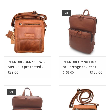
crossbodytas- stevig -
leder- bruin
vintage leder- bruin
/cognac
SALE
REDRUBI -UM/6/1187 -
REDRUBI UM/6/1103
Met RFID protected -
bruin/cognac - echt
echt leren -
leren - rugzak –
€89,00
€135,00
€159,00
schoudertas –
laptoptas- stevig -
crossbodytas- stevig -
vintage leder met RFID
vintage leder- bruin
protected- bruin
/cognac
/cognac
SALE