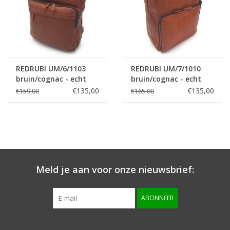
REDRUBI UM/6/1103
REDRUBI UM/7/1010
bruin/cognac - echt
bruin/cognac - echt
leren - rugzak –
leren - rugzak –
€135,00
€135,00
€159,00
€165,00
laptoptas- stevig -
laptoptas- stevig -
vintage leder met RFID
vintage leder met RFID
protected- bruin
protected- bruin
/cognac
/cognac
Meld je aan voor onze nieuwsbrief:
ABONNEER