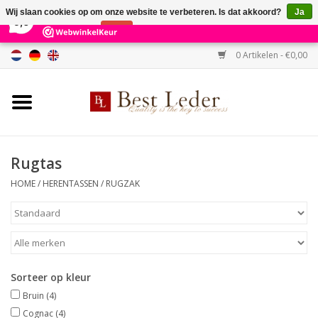
×
231
Reviews
Wij slaan cookies op om onze website te verbeteren. Is dat akkoord?
Ja
9,0
Nee
Meer over cookies »
0 Artikelen - €0,00
Home
Damestassen
Herentassen
Rugtas
HOME
/
HERENTASSEN
/
RUGZAK
Portemonnees
Riemen
Merken
Sorteer op kleur
Bruin
(4)
SALE %
Cognac
(4)