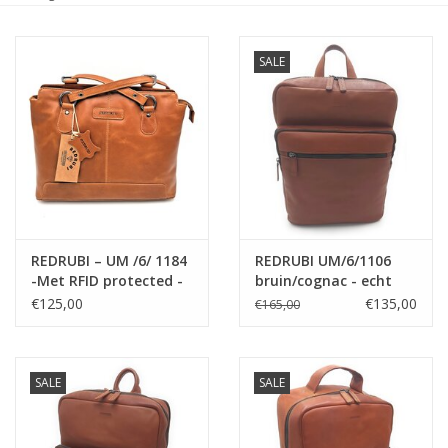
Maat informatie
SALE
REDRUBI – UM /6/ 1184
REDRUBI UM/6/1106
-Met RFID protected -
bruin/cognac - echt
echt lederen - dames
leren - rugzak –
€125,00
€135,00
€165,00
Rugzak en
laptoptas- stevig -
schoudertas - vintage
vintage leder met RFID
leder- bruin /cognac
protected- bruin
/cognac
SALE
SALE