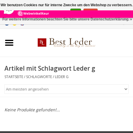
×
231
Reviews
Wir benutzen Cookies nur für interne Zwecke um den Webshop zu verbessern.
9,0
Ist das in Ordnung?
Ja
Nein
Für weitere Informationen beachten Sie bitte unsere Datenschutzerklärung. »
0 Artikel - €0,00
Startseite
Damentaschen
Herrentaschen
Artikel mit Schlagwort Leder g
STARTSEITE
/
SCHLAGWORTE
/
LEDER G
Geldbörsen
Gürtel
Keine Produkte gefunden!...
Marken
SALE %