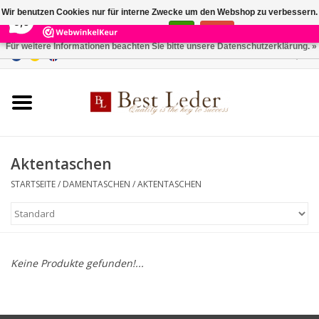
×
231
Reviews
Wir benutzen Cookies nur für interne Zwecke um den Webshop zu verbessern.
9,0
Ist das in Ordnung?
Ja
Nein
Für weitere Informationen beachten Sie bitte unsere Datenschutzerklärung. »
0 Artikel - €0,00
Startseite
Damentaschen
Herrentaschen
Aktentaschen
STARTSEITE
/
DAMENTASCHEN
/
AKTENTASCHEN
Geldbörsen
Gürtel
Keine Produkte gefunden!...
Marken
SALE %