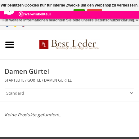
×
231
Reviews
Wir benutzen Cookies nur für interne Zwecke um den Webshop zu verbessern.
9,0
Ist das in Ordnung?
Ja
Nein
Für weitere Informationen beachten Sie bitte unsere Datenschutzerklärung. »
0 Artikel - €0,00
Startseite
Damentaschen
Herrentaschen
Damen Gürtel
STARTSEITE
/
GÜRTEL
/
DAMEN GÜRTEL
Geldbörsen
Gürtel
Keine Produkte gefunden!...
Marken
SALE %