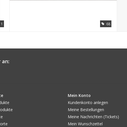
11
68
 an:
te
Mein Konto
dukte
Kundenkonto anlegen
odukte
Meine Bestellungen
te
Meine Nachrichten (Tickets)
orte
Mein Wunschzettel