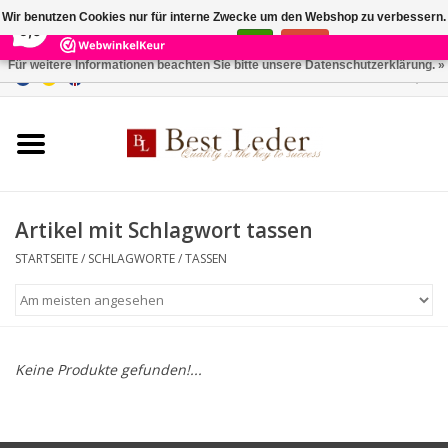
×
231
Reviews
Wir benutzen Cookies nur für interne Zwecke um den Webshop zu verbessern.
9,0
Ist das in Ordnung?
Ja
Nein
Für weitere Informationen beachten Sie bitte unsere Datenschutzerklärung. »
0 Artikel - €0,00
Startseite
Damentaschen
Herrentaschen
Artikel mit Schlagwort tassen
STARTSEITE
/
SCHLAGWORTE
/
TASSEN
Geldbörsen
Gürtel
Keine Produkte gefunden!...
Marken
SALE %